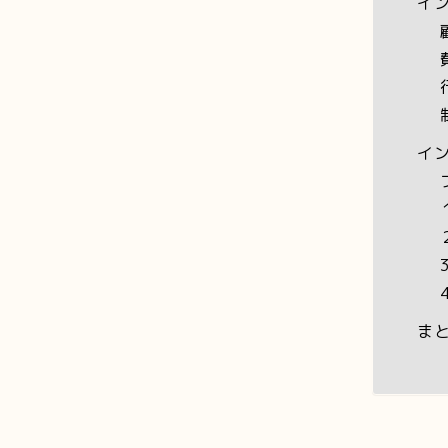
イ
イ
ま