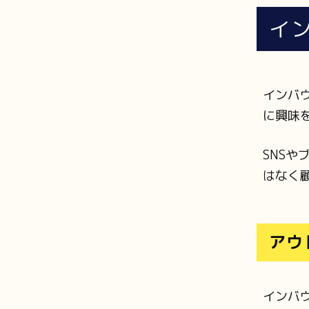
イ
インバ
に興味
SNS
はなく
アウ
インバ